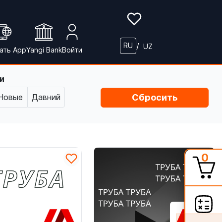
/
RU
UZ
ать App
Yangi Bank
Войти
и
Новые
Давний
Сбросить
0