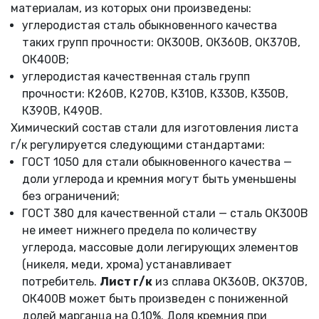
материалам, из которых они произведены:
углеродистая сталь обыкновенного качества
таких групп прочности: ОК300В, ОК360В, ОК370В,
ОК400В;
углеродистая качественная сталь групп
прочности: К260В, К270В, К310В, К330В, К350В,
К390В, К490В.
Химический состав стали для изготовления листа
г/к регулируется следующими стандартами:
ГОСТ 1050 для стали обыкновенного качества —
доли углерода и кремния могут быть уменьшены
без ограничений;
ГОСТ 380 для качественной стали — сталь ОК300В
не имеет нижнего предела по количеству
углерода, массовые доли легирующих элементов
(никеля, меди, хрома) устанавливает
потребитель.
Лист
г/
к
из сплава ОК360В, ОК370В,
ОК400В может быть произведен с пониженной
долей марганца на 0,10%. Доля кремния при