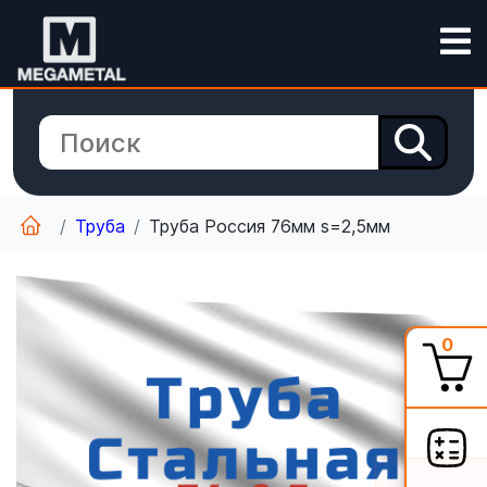
Труба
Труба Россия 76мм s=2,5мм
0