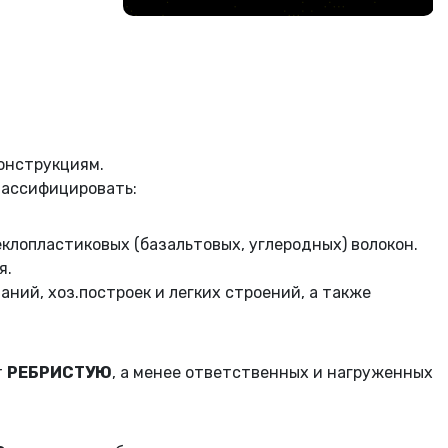
онструкциям.
лассифицировать:
еклопластиковых (базальтовых, углеродных) волокон.
я.
ий, хоз.построек и легких строений, а также
т
РЕБРИСТУЮ
, а менее ответственных и нагруженных