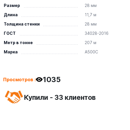
Размер
28 мм
Длина
11,7 м
Толщина стенки
28 мм
ГОСТ
34028-2016
Метр в тонне
207 м
Марка
А500С
1035
Просмотров :
Купили - 33 клиентов