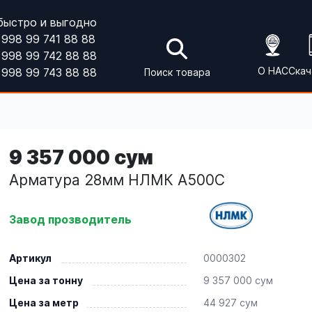
быстро и выгодно
998 99 741 88 88
998 99 742 88 88
О НАС
Скач
998 99 743 88 88
Поиск товара
9 357 000 сум
Арматура 28мм НЛМК А500С
Завод прозводитель
Артикул
0000302
Цена за тонну
9 357 000 сум
Цена за метр
44 927 сум