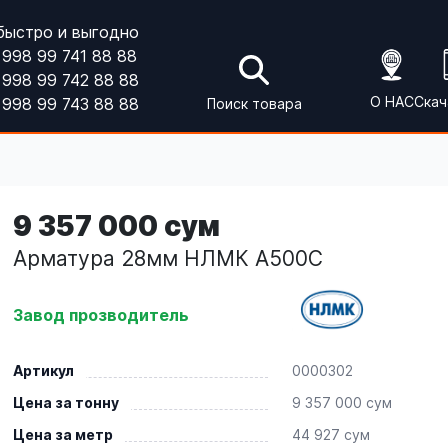
быстро и выгодно
998 99 741 88 88
998 99 742 88 88
О НАС
Скач
998 99 743 88 88
Поиск товара
9 357 000 сум
Арматура 28мм НЛМК А500С
Завод прозводитель
Артикул
0000302
Цена за тонну
9 357 000 сум
Цена за метр
44 927 сум