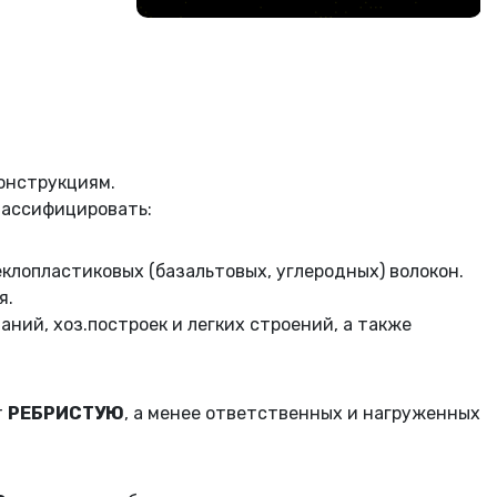
онструкциям.
лассифицировать:
еклопластиковых (базальтовых, углеродных) волокон.
я.
ий, хоз.построек и легких строений, а также
т
РЕБРИСТУЮ
, а менее ответственных и нагруженных