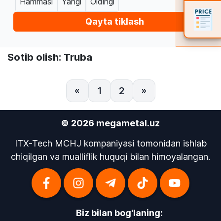
Hammasi
Yangi
Oldingi
Qayta tiklash
Sotib olish: Truba
«
1
2
»
© 2026 megametal.uz
ITX-Tech MCHJ kompaniyasi tomonidan ishlab
chiqilgan va mualliflik huquqi bilan himoyalangan.
Biz bilan bog'laning: